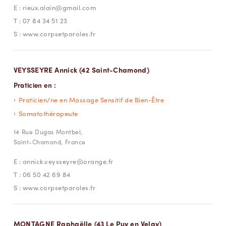
E :
rieux.alain@gmail.com
T :
07 84 34 51 23
S :
www.corpsetparoles.fr
VEYSSEYRE Annick (42 Saint-Chamond)
Praticien en :
Praticien/ne en Massage Sensitif de Bien-Être
Somatothérapeute
14 Rue Dugas Montbel,
Saint-Chamond, France
E :
annick.veysseyre@orange.fr
T :
06 50 42 69 84
S :
www.corpsetparoles.fr
MONTAGNE Raphaëlle (43 Le Puy en Velay)