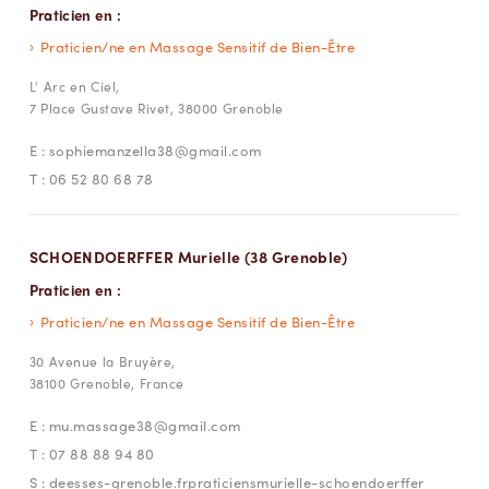
Praticien en :
Praticien/ne en Massage Sensitif de Bien-Être
L' Arc en Ciel,
7 Place Gustave Rivet, 38000 Grenoble
E :
sophiemanzella38@gmail.com
T :
06 52 80 68 78
SCHOENDOERFFER Murielle (38 Grenoble)
Praticien en :
Praticien/ne en Massage Sensitif de Bien-Être
30 Avenue la Bruyère,
38100 Grenoble, France
E :
mu.massage38@gmail.com
T :
07 88 88 94 80
S :
deesses-grenoble.frpraticiensmurielle-schoendoerffer