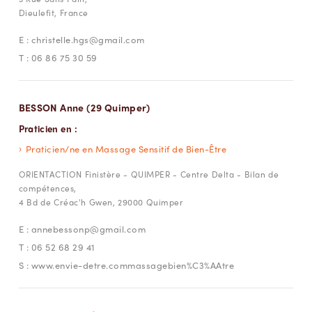
Dieulefit, France
E :
christelle.hgs@gmail.com
T :
06 86 75 30 59
BESSON Anne (29 Quimper)
Praticien en :
Praticien/ne en Massage Sensitif de Bien-Être
ORIENTACTION Finistère - QUIMPER - Centre Delta - Bilan de
compétences,
4 Bd de Créac'h Gwen, 29000 Quimper
E :
annebessonp@gmail.com
T :
06 52 68 29 41
S :
www.envie-detre.commassagebien%C3%AAtre