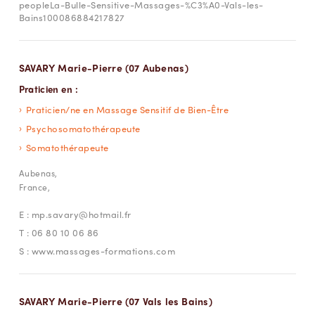
peopleLa-Bulle-Sensitive-Massages-%C3%A0-Vals-les-
Bains100086884217827
SAVARY Marie-Pierre (07 Aubenas)
Praticien en :
Praticien/ne en Massage Sensitif de Bien-Être
Psychosomatothérapeute
Somatothérapeute
Aubenas,
France,
E :
mp.savary@hotmail.fr
T :
06 80 10 06 86
S :
www.massages-formations.com
SAVARY Marie-Pierre (07 Vals les Bains)