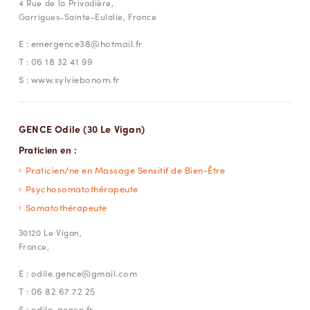
4 Rue de la Privadière,
Garrigues-Sainte-Eulalie, France
E :
emergence38@hotmail.fr
T :
06 18 32 41 99
S :
www.sylviebonom.fr
GENCE Odile (30 Le Vigan)
Praticien en :
Praticien/ne en Massage Sensitif de Bien-Être
Psychosomatothérapeute
Somatothérapeute
30120 Le Vigan,
France,
E :
odile.gence@gmail.com
T :
06 82 67 72 25
S :
odile-gence.fr