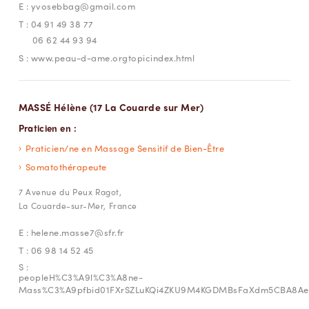
E :
yvosebbag@gmail.com
T :
04 91 49 38 77
06 62 44 93 94
S :
www.peau-d-ame.orgtopicindex.html
MASSÉ Hélène (17 La Couarde sur Mer)
Praticien en :
Praticien/ne en Massage Sensitif de Bien-Être
Somatothérapeute
7 Avenue du Peux Ragot,
La Couarde-sur-Mer, France
E :
helene.masse7@sfr.fr
T :
06 98 14 52 45
S :
peopleH%C3%A9l%C3%A8ne-
Mass%C3%A9pfbid01FXrSZLuKQi4ZKU9M4KGDMBsFaXdm5CBA8Aee