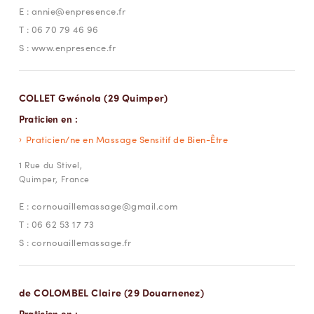
E :
annie@enpresence.fr
T :
06 70 79 46 96
S :
www.enpresence.fr
COLLET Gwénola (29 Quimper)
Praticien en :
Praticien/ne en Massage Sensitif de Bien-Être
1 Rue du Stivel,
Quimper, France
E :
cornouaillemassage@gmail.com
T :
06 62 53 17 73
S :
cornouaillemassage.fr
de COLOMBEL Claire (29 Douarnenez)
Praticien en :