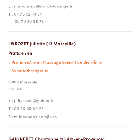
E :
marianne.villetard@orange.fr
T :
04 75 52 44 37
06 70 26 38 73
LIVROZET Juliette (13 Marseille)
Praticien en :
Praticien/ne en Massage Sensitif de Bien-Être
Somatothérapeute
13009 Marseille,
France,
E :
j_livrozet@yahoo.fr
T :
06 70 03 80 72
S :
m.facebook.comjlivro
GAIGNEBET Christophe (13 Aix-en-Provence)