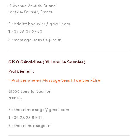
13 Avenue Aristide Briand,
Lons-le-Saunier, France
E :
brigittebbouvier@gmail.com
T :
07 78 07 27 70
S :
massage-sensitif-jura.fr
GISO Géraldine (39 Lons Le Saunier)
Praticien en :
Praticien/ne en Massage Sensitif de Bien-Être
39000 Lons-le-Saunier,
France,
E :
khepri.massage@gmail.com
T :
06 78 23 89 42
S :
khepri-massage.fr