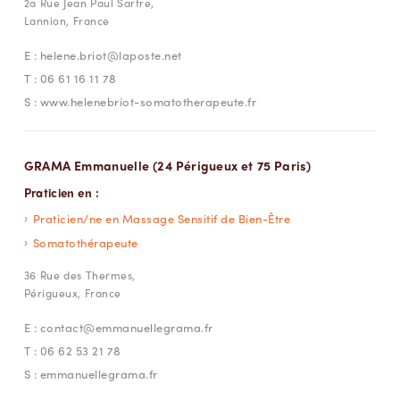
2a Rue Jean Paul Sartre,
Lannion, France
E :
helene.briot@laposte.net
T :
06 61 16 11 78
S :
www.helenebriot-somatotherapeute.fr
GRAMA Emmanuelle (24 Périgueux et 75 Paris)
Praticien en :
Praticien/ne en Massage Sensitif de Bien-Être
Somatothérapeute
36 Rue des Thermes,
Périgueux, France
E :
contact@emmanuellegrama.fr
T :
06 62 53 21 78
S :
emmanuellegrama.fr